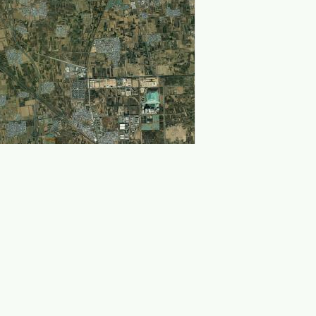
Leaflet
|
© ArcGIS Online, 天地图