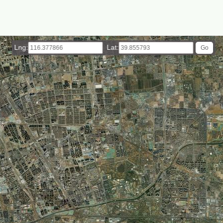
Lng:
Lat: