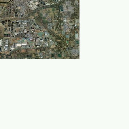
Leaflet
|
© ArcGIS Online, 天地图