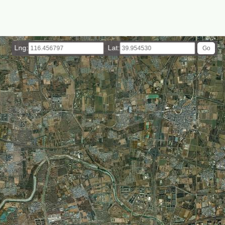
Lng:
Lat: