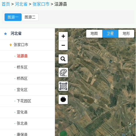
首页
>
河北省
>
张家口市
> 沽源县
图源一
图源二
河北省
地图
卫星
地形
+
−
张家口市
沽源县
桥东区
桥西区
宣化区
🖶
下花园区
宣化县
张北县
康保县