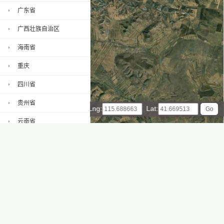
广东省
广西壮族自治区
海南省
重庆
四川省
贵州省
Lng:
Lat:
云南省
西藏自治区
2 km
陕西省
1 mi
Leaflet
|
© ArcGIS Online, 天地图
甘肃省
沽源县地图
青海省
宁夏回族自治区