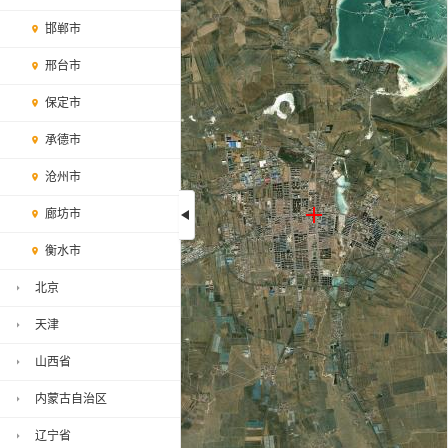
邯郸市
邢台市
保定市
承德市
沧州市
廊坊市
衡水市
沽源县地图, 沽源县高清卫星地图加
载中,请稍后...
北京
天津
山西省
内蒙古自治区
辽宁省