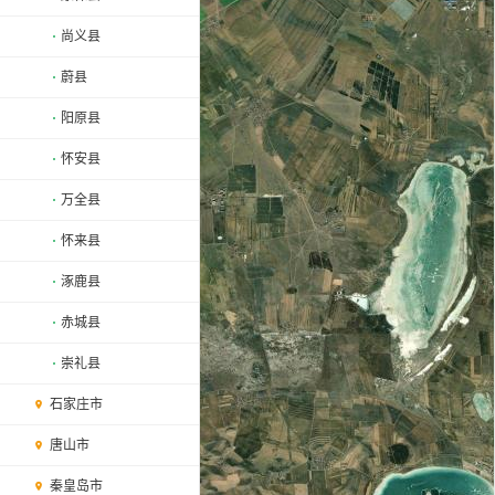
尚义县
蔚县
阳原县
怀安县
万全县
怀来县
涿鹿县
赤城县
崇礼县
石家庄市
唐山市
秦皇岛市