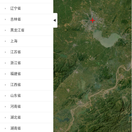
辽宁省
吉林省
黑龙江省
安徽省地图, 安徽省高清卫星地图加
载中,请稍后...
上海
江苏省
浙江省
福建省
江西省
山东省
河南省
湖北省
湖南省