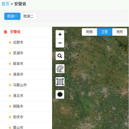
首页
> 安徽省
图源一
图源二
安徽省
地图
卫星
地形
+
−
合肥市
芜湖市
蚌埠市
淮南市
马鞍山市
🖶
淮北市
铜陵市
安庆市
黄山市