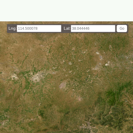
Lng:
Lat: