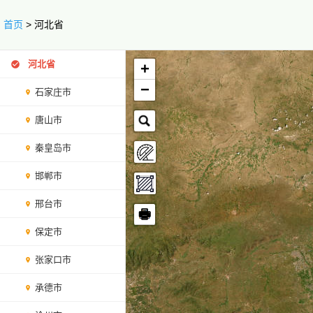
首页
> 河北省
河北省
+
−
石家庄市
唐山市
秦皇岛市
邯郸市
邢台市
🖶
保定市
张家口市
承德市