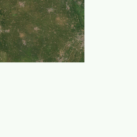
Leaflet
|
© ArcGIS Online, 天地图